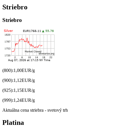
Striebro
Striebro
(800):
1,00
EUR/g
(900):
1,12
EUR/g
(925):
1,15
EUR/g
(999):
1,24
EUR/g
Aktuálna cena striebra - svetový trh
Platina