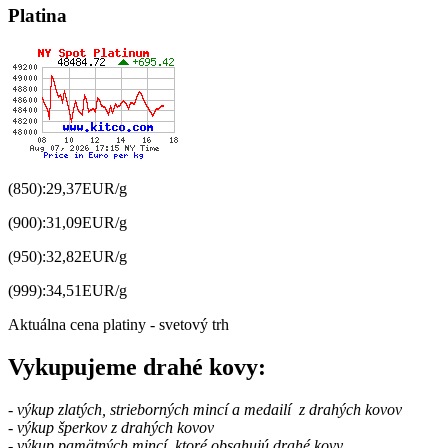
Platina
(850):
29,37
EUR/g
(900):
31,09
EUR/g
(950):
32,82
EUR/g
(999):
34,51
EUR/g
Aktuálna cena platiny - svetový trh
Vykupujeme drahé kovy:
- výkup zlatých, strieborných mincí a medailí z drahých kovov
- výkup šperkov z drahých kovov
- výkup
pamätných mincí ktoré obsahujú drahé kovy