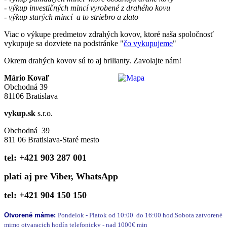
- výkup
investičných mincí
vyrobené z drahého kovu
- výkup starých mincí a to striebro a zlato
Viac o výkupe predmetov zdrahých kovov, ktoré naša spoločnosť
vykupuje sa dozviete na podstránke "
čo vykupujeme
"
Okrem drahých kovov sú to aj brilianty. Zavolajte nám!
Mário Kovaľ
Obchodná 39
81106 Bratislava
vykup.sk
s.r.o.
Obchodná 39
811 06 Bratislava-Staré mesto
tel: +421 903 287 001
platí aj pre Viber, WhatsApp
tel: +421 904 150 150
Otvorené máme:
Pondelok - Piatok od 10:00 do 16:00 hod.Sobota zatvorené
mimo otvaracich hodín telefonicky -
nad
1000€ min