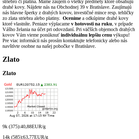
striebro či platina. Máme záujem o všetky predmety ktoré obsahujú
drahé kovy. Nájdete nás na Obchodnej 39 v Bratislave. Zaujímajú
nás hlavne šperky z drahých kovov, investičné mince resp. tehličky
zo zlata striebra alebo platiny.
Oceníme
a odkúpime drahé kovy
ktoré vlastníte
. Peniaze výplacame
v hotovosti na ruku
, v prípade
Vášho želania na účet pri odovzdaní. Pri väčších objemoch drahých
kovov Vám vieme ponúknuť
individuálnu lepšiu cenu
výkupu!
Pre viac informácii nás prosím kontaktujte telefonicky alebo nás
navštívte osobne na našej pobočke v Bratislave.
Zlato
Zlato
9k
(375):
40,88
EUR/g
14k
(585):
63,77
EUR/g