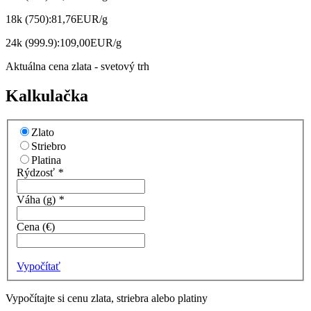
18k
(750):
81,76
EUR/g
24k
(999.9):
109,00
EUR/g
Aktuálna cena zlata - svetový trh
Kalkulačka
Zlato
Striebro
Platina
Rýdzosť
*
Váha (g)
*
Cena (€)
Vypočítať
Vypočítajte si cenu zlata, striebra alebo platiny